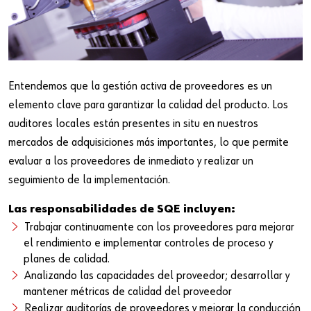
Revisiones de Mejora Continua
Agricultura
Productos Especializados y Componentes de Ensamblaje de Ingenieria
Sujetadores y Componentes de Ensamble
Logistica de terceros (3PL)
Entendemos que la gestión activa de proveedores es un
elemento clave para garantizar la calidad del producto. Los
auditores locales están presentes in situ en nuestros
mercados de adquisiciones más importantes, lo que permite
evaluar a los proveedores de inmediato y realizar un
seguimiento de la implementación.
Las responsabilidades de SQE incluyen:
Trabajar continuamente con los proveedores para mejorar
el rendimiento e implementar controles de proceso y
planes de calidad.
Analizando las capacidades del proveedor; desarrollar y
mantener métricas de calidad del proveedor
Realizar auditorías de proveedores y mejorar la conducción