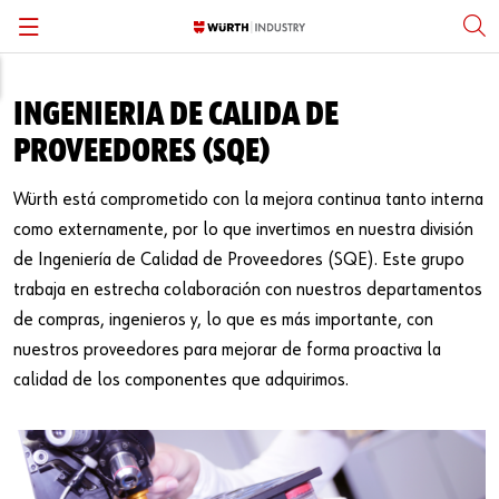
Back
Back
Back
Back
INGENIERIA DE CALIDA DE
Sujetadores Estandar
Administracion de Inventario
Fabricación
English
PROVEEDORES (SQE)
Sujetadores Especiales y de Ingeniería
Asistencia de Ingenieria
Energía
Español
Würth está comprometido con la mejora continua tanto interna
como externamente, por lo que invertimos en nuestra división
Equipo de Protección Personal
Control de Calidad
de Ingeniería de Calidad de Proveedores (SQE). Este grupo
trabaja en estrecha colaboración con nuestros departamentos
Mantenimiento, Reparacion, Operación
System Solutions
Transporte
de compras, ingenieros y, lo que es más importante, con
Pernos, Tuercas y Sujetadores Estructurales
Kanban
Equipamiento Pesado
nuestros proveedores para mejorar de forma proactiva la
calidad de los componentes que adquirimos.
Sujetadores de Acero Inoxidable
Maquinas Dispensadoras
Recreación
Metalurgia Trabajar el Metal
Kiteo y Ensamblaje
Militar